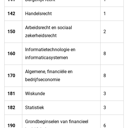
​142
​Handelsrecht
​1
​Arbeidsrecht en sociaal
​150
​2
zekerheidsrecht
​Informatietechnologie en
​160
​8
informaticasystemen
​Algemene, financiële en
​170
​8
bedrijfseconomie
​181
​Wiskunde
​3
182​
​Statistiek
​3
​Grondbeginselen van financieel
​190
​6