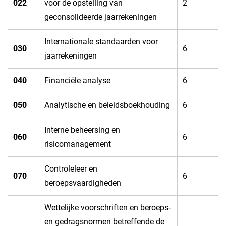
​022
voor de opstelling van
​2
geconsolideerde jaarrekeningen
​Internationale standaarden voor
​030
​6
jaarrekeningen
​040
​Financiële analyse
​6
​050
​Analytische en beleidsboekhouding
​6
​Interne beheersing en
​060
​6
risicomanagement
​Controleleer en
070​
​6
beroepsvaardigheden
​Wettelijke voorschriften en beroeps-
en gedragsnormen betreffende de