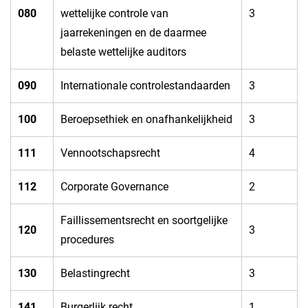
080​
wettelijke controle van
​3
jaarrekeningen en de daarmee
belaste wettelijke auditors
​090
​Internationale controlestandaarden
​3
100​
​Beroepsethiek en onafhankelijkheid
​3
​111
​Vennootschapsrecht
​4
​112
​Corporate Governance
​2
​Faillissementsrecht en soortgelijke
​120
​3
procedures
​130
​Belastingrecht
​3
141​
​Burgerlijk recht
​1