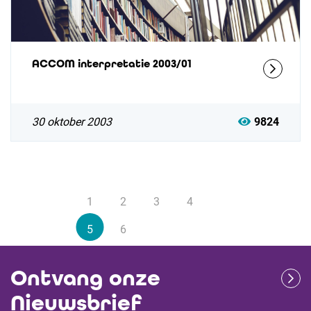
ACCOM interpretatie 2003/01
30 oktober 2003
9824
1
2
3
4
5
6
Ontvang onze
Nieuwsbrief