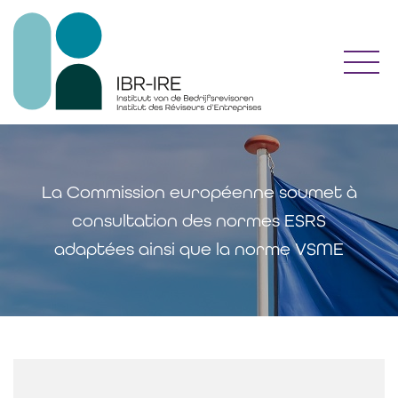
Toggl
La Commission européenne soumet à
consultation des normes ESRS
adaptées ainsi que la norme VSME