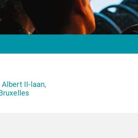
Albert II-laan,
Bruxelles