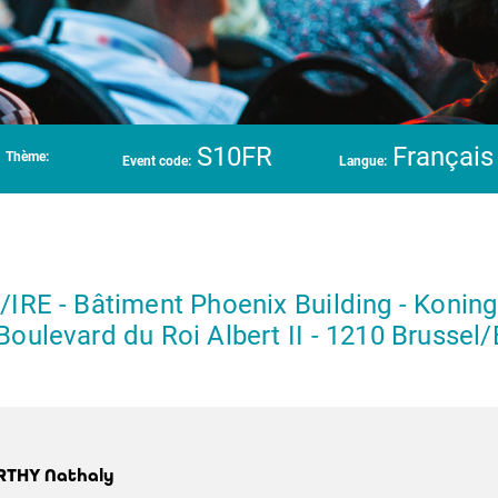
S10FR
Français
Thème:
Event code:
Langue:
/IRE - Bâtiment Phoenix Building - Koning 
Boulevard du Roi Albert II - 1210 Brussel/
THY Nathaly