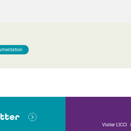
umentation
tter
Visiter L'ICCI