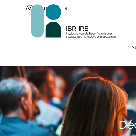
Login
NL
No
Dé