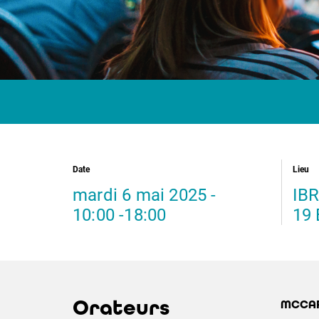
Date
Lieu
mardi 6 mai 2025 -
IBR
10:00 -18:00
19 
Orateurs
MCCAR